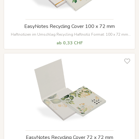
EasyNotes Recycling Cover 100 x 72 mm
Haftnotizen im Umschlag Recycling Haftnotiz Format:
100 x 72 mm
Umschlag Format: 100 x 73 mm geschlossen Umschlag Format: 100 x
ab 0,33 CHF
152 mm offen
EasyNotes Recycling Cover 72 x 72 mm